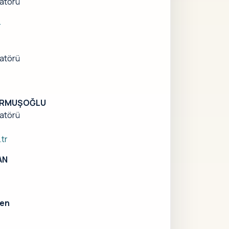
atörü
r
atörü
 DURMUŞOĞLU
atörü
tr
AN
zen