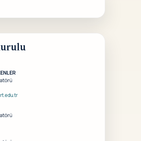
urulu
SKENLER
atörü
t.edu.tr
atörü