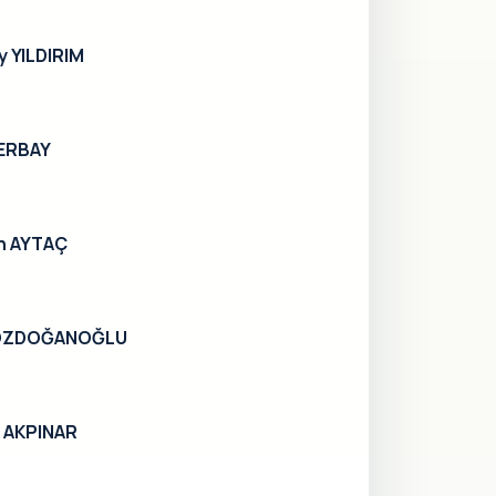
ay YILDIRIM
 ERBAY
an AYTAÇ
u ÖZDOĞANOĞLU
t AKPINAR